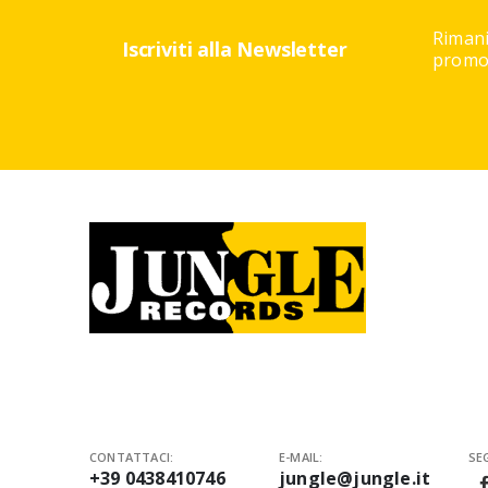
Rimani
Iscriviti alla Newsletter
promoz
CONTATTACI:
E-MAIL:
SEG
+39 0438410746
jungle@jungle.it