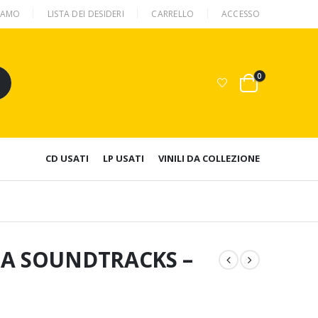
SIAMO
LISTA DEI DESIDERI
CARRELLO
ACCESSO
0
CD USATI
LP USATI
VINILI DA COLLEZIONE
MA SOUNDTRACKS –