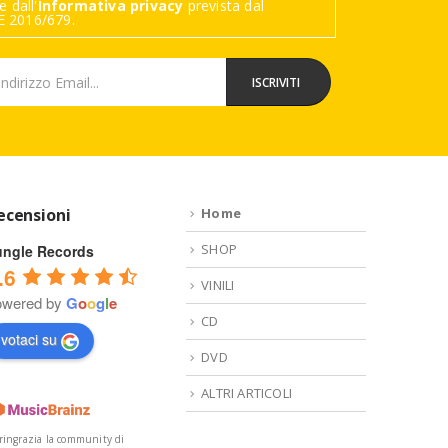
 dall'
Informativa privacy
prevista dal
 2016/679.
ecensioni
Home
SHOP
ungle Records
.6
VINILI
owered by
G
o
o
g
l
e
CD
votaci su
DVD
ALTRI ARTICOLI
 ringrazia la community di