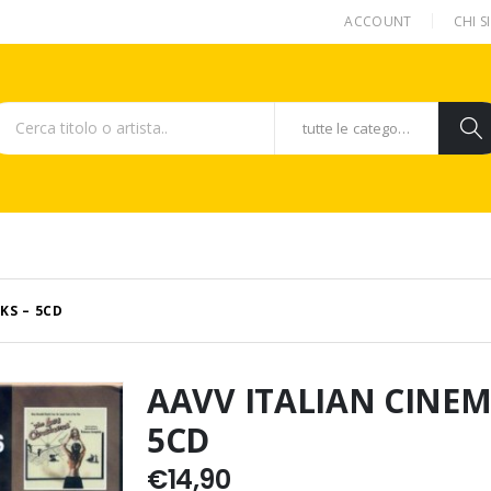
ACCOUNT
CHI 
tutte le categorie
KS – 5CD
AAVV ITALIAN CINE
5CD
€
14,90