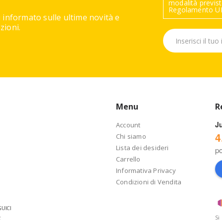
modalità previste
Regolamento UE
 informato sulle ultime novità e
ioni.
Menu
R
J
Account
4
Chi siamo
Lista dei desideri
p
Carrello
Informativa Privacy
Condizioni di Vendita
UICI
Si