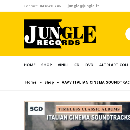
Contact:
0438410746
jungle@jungle.it
HOME
SHOP
VINILI
CD
DVD
ALTRI ARTICOLI
Home
»
Shop
»
AAVV ITALIAN CINEMA SOUNDTRAC