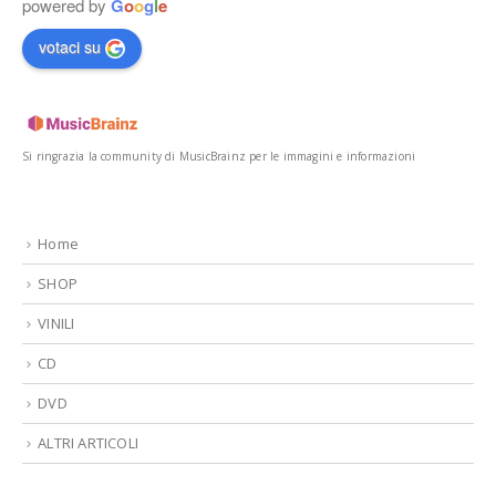
powered by
G
o
o
g
l
e
votaci su
Si ringrazia la community di MusicBrainz per le immagini e informazioni
Home
SHOP
VINILI
CD
DVD
ALTRI ARTICOLI