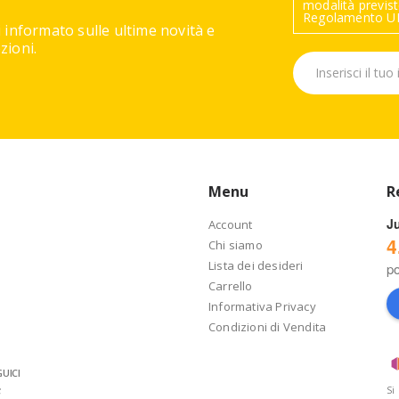
modalità previste
Regolamento UE
 informato sulle ultime novità e
ioni.
Menu
R
J
Account
4
Chi siamo
Lista dei desideri
p
Carrello
Informativa Privacy
Condizioni di Vendita
UICI
Si