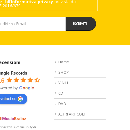
 dall'
Informativa privacy
prevista dal
 2016/679.
ecensioni
Home
SHOP
ungle Records
.6
VINILI
owered by
G
o
o
g
l
e
CD
votaci su
DVD
ALTRI ARTICOLI
 ringrazia la community di