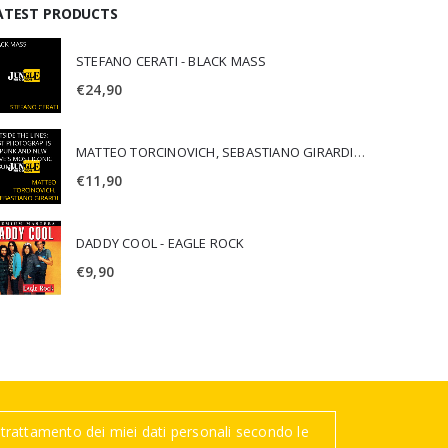
ATEST PRODUCTS
STEFANO CERATI - BLACK MASS
€
24,90
MATTEO TORCINOVICH, SEBASTIANO GIRARDI - OUTSIDE THE LINES: LOST PHOTOGRAPHS OF PUNK AND NEW WAVE'S MOST ICONIC ALBUMS
€
11,90
DADDY COOL - EAGLE ROCK
€
9,90
trattamento dei miei dati personali secondo le