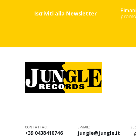
Rimani
Iscriviti alla Newsletter
promoz
CONTATTACI:
E-MAIL:
SEG
+39 0438410746
jungle@jungle.it