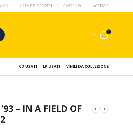
SIAMO
LISTA DEI DESIDERI
CARRELLO
ACCESSO
0
CD USATI
LP USATI
VINILI DA COLLEZIONE
3 – IN A FIELD OF
2