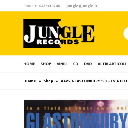
Contact:
0438410746
jungle@jungle.it
HOME
SHOP
VINILI
CD
DVD
ALTRI ARTICOLI
Home
»
Shop
»
AAVV GLASTONBURY ’93 – IN A FI