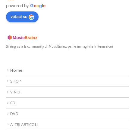
powered by
G
o
o
g
l
e
votaci su
Si ringrazia la community di MusicBrainz per le immagini e informazioni
Home
SHOP
VINILI
CD
DVD
ALTRI ARTICOLI