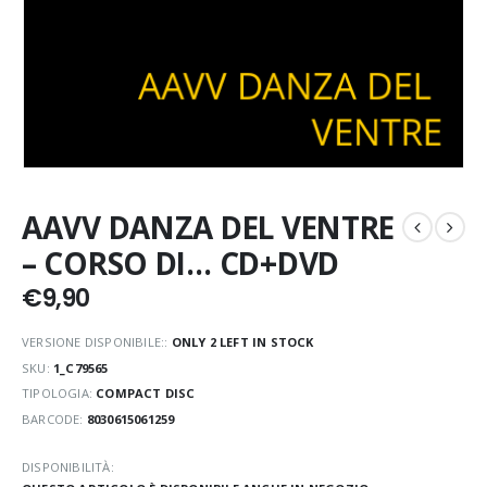
AAVV DANZA DEL VENTRE
– CORSO DI… CD+DVD
€
9,90
VERSIONE DISPONIBILE::
ONLY 2 LEFT IN STOCK
SKU:
1_C79565
TIPOLOGIA:
COMPACT DISC
BARCODE:
8030615061259
DISPONIBILITÀ: