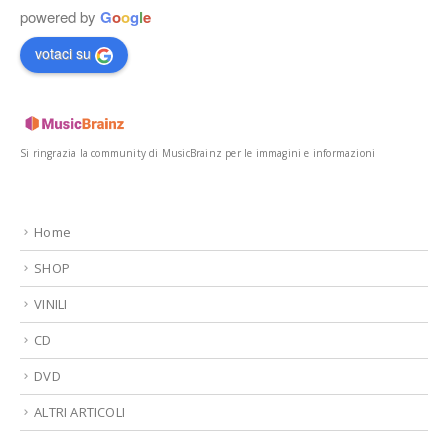
powered by
G
o
o
g
l
e
votaci su
Si ringrazia la community di MusicBrainz per le immagini e informazioni
Home
SHOP
VINILI
CD
DVD
ALTRI ARTICOLI