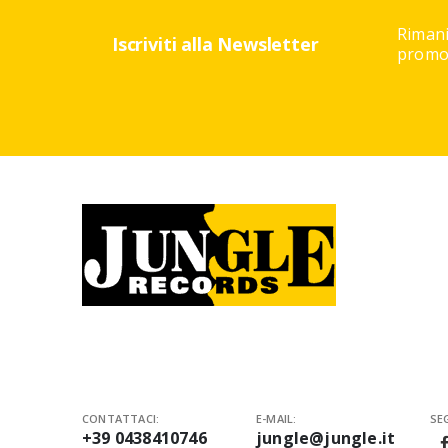
Rimani
Iscriviti alla Newsletter
promoz
CONTATTACI:
E-MAIL:
SEG
+39 0438410746
jungle@jungle.it