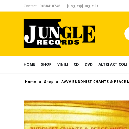
Contact:
0438410746
jungle@jungle.it
HOME
SHOP
VINILI
CD
DVD
ALTRI ARTICOLI
Home
»
Shop
»
AAVV BUDDHIST CHANTS & PEACE 