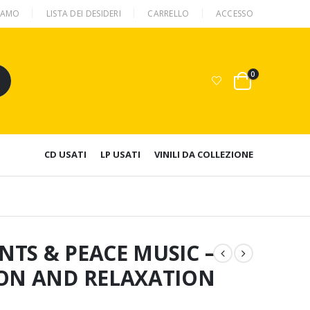
SIAMO
LISTA DEI DESIDERI
CARRELLO
ACCESSO
0
CD USATI
LP USATI
VINILI DA COLLEZIONE
TS & PEACE MUSIC –
ION AND RELAXATION