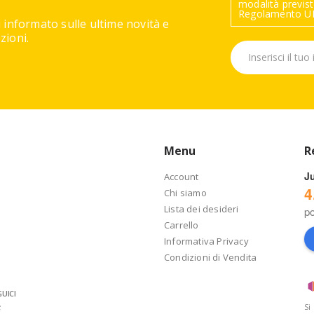
modalità previste
Regolamento UE
 informato sulle ultime novità e
ioni.
Menu
R
J
Account
4
Chi siamo
Lista dei desideri
p
Carrello
Informativa Privacy
Condizioni di Vendita
UICI
Si