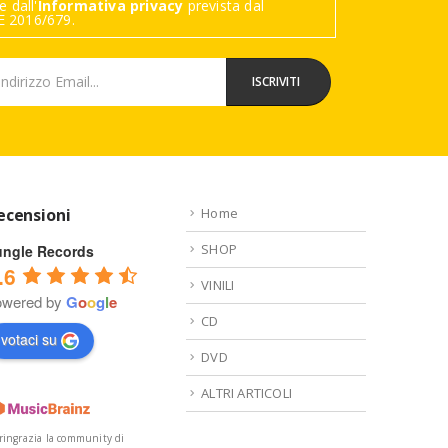
 dall'
Informativa privacy
prevista dal
 2016/679.
ecensioni
Home
SHOP
ungle Records
.6
VINILI
owered by
G
o
o
g
l
e
CD
votaci su
DVD
ALTRI ARTICOLI
 ringrazia la community di