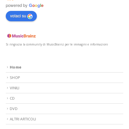
powered by
G
o
o
g
l
e
votaci su
Si ringrazia la community di MusicBrainz per le immagini e informazioni
Home
SHOP
VINILI
CD
DVD
ALTRI ARTICOLI