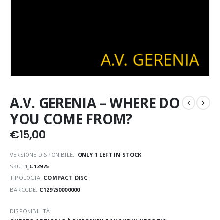
A.V. GERENIA – WHERE DO
YOU COME FROM?
€
15,00
VERSIONE DISPONIBILE::
ONLY 1 LEFT IN STOCK
SKU:
1_C12975
TIPOLOGIA:
COMPACT DISC
BARCODE:
C129750000000
DISPONIBILITÀ: