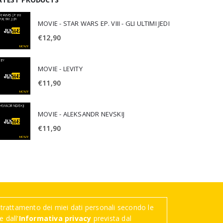
MOVIE - STAR WARS EP. VIII - GLI ULTIMI JEDI
€
12,90
MOVIE - LEVITY
€
11,90
MOVIE - ALEKSANDR NEVSKIJ
€
11,90
trattamento dei miei dati personali secondo le
 dall'
Informativa privacy
prevista dal