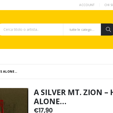
ACCOUNT
CHI 
tutte le categorie
 US ALONE…
A SILVER MT. ZION – 
ALONE…
€
17,90