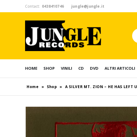
Contact:
0438410746
jungle@jungle.it
HOME
SHOP
VINILI
CD
DVD
ALTRI ARTICOLI
Home
»
Shop
»
A SILVER MT. ZION – HE HAS LEFT