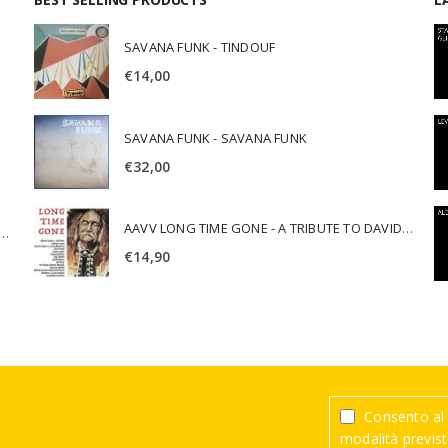
SAVANA FUNK - TINDOUF
€
14,00
SAVANA FUNK - SAVANA FUNK
€
32,00
AAVV LONG TIME GONE - A TRIBUTE TO DAVID CROSBY
SCA JURI & ROSARIO DI BELLA - SPIRITUALITY
€
14,90
Consento al 
modalità previste