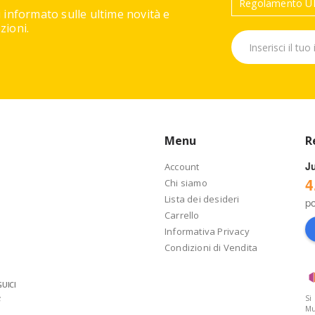
Regolamento UE
 informato sulle ultime novità e
ioni.
Menu
R
J
Account
4
Chi siamo
Lista dei desideri
p
Carrello
Informativa Privacy
Condizioni di Vendita
UICI
Si
Mu