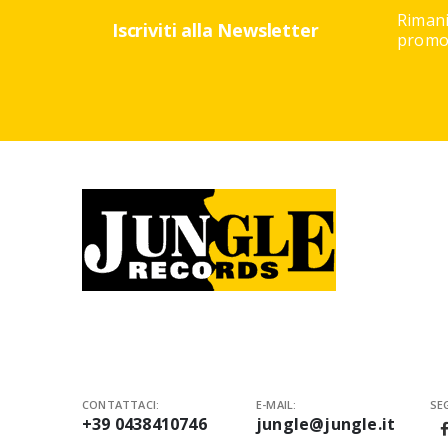
Rimani
Iscriviti alla Newsletter
promoz
CONTATTACI:
E-MAIL:
SEG
+39 0438410746
jungle@jungle.it