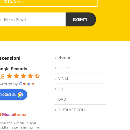
 2016/679.
ecensioni
Home
SHOP
ungle Records
.6
VINILI
owered by
G
o
o
g
l
e
CD
votaci su
DVD
ALTRI ARTICOLI
 ringrazia la community di
sicBrainz per le immagini e