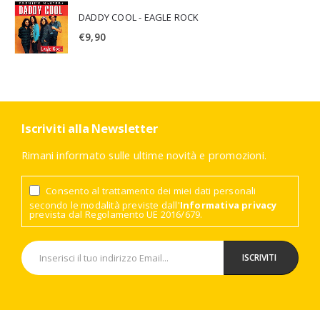
DADDY COOL - EAGLE ROCK
€
9,90
Iscriviti alla Newsletter
Rimani informato sulle ultime novità e promozioni.
Consento al trattamento dei miei dati personali
secondo le modalità previste dall'
Informativa privacy
prevista dal Regolamento UE 2016/679.