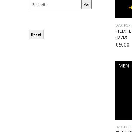
DVD
,
POP
FILM: I
Reset
(DVD)
€
9,00
DVD
,
POP