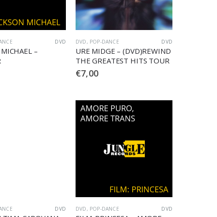
ANCE
DVD
DVD
,
POP-DANCE
DVD
 MICHAEL –
URE MIDGE – (DVD)REWIND
R
THE GREATEST HITS TOUR
€
7,00
ANCE
DVD
DVD
,
POP-DANCE
DVD