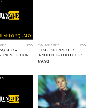
ANCE
DVD
DVD
,
POP-DANCE
DVD
 SQUALO –
FILM: IL SILENZIO DEGLI
ATINUM EDITION
INNOCENTI – COLLECTOR’S
EDITION (2DVD)
€
9,90