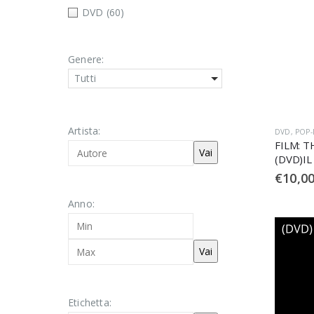
DVD
(60)
Genere:
Tutti
Artista:
DVD
,
POP
FILM: T
(DVD)I
€
10,0
Anno:
Etichetta: