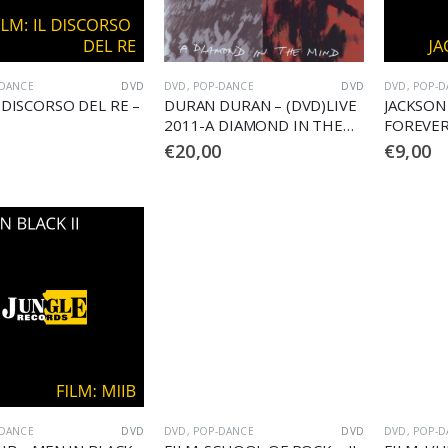
-DANCE
DVD
DVD
,
POP-DANCE
DVD
DVD
,
POP-D
L DISCORSO DEL RE –
DURAN DURAN – (DVD)LIVE
JACKSON
2011-A DIAMOND IN THE
FOREVE
MIN
€
20,00
€
9,00
-DANCE
DVD
DVD
,
POP-DANCE
DVD
DVD
,
POP-D