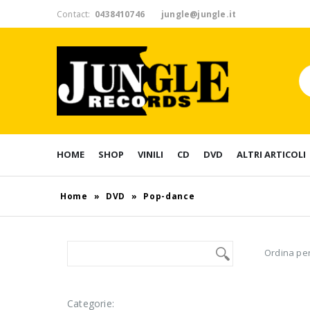
Contact:
0438410746
jungle@jungle.it
HOME
SHOP
VINILI
CD
DVD
ALTRI ARTICOLI
Home
»
DVD
»
Pop-dance
Ordina per
Categorie: