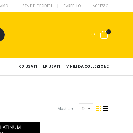
SIAMO
LISTA DEI DESIDERI
CARRELLO
ACCESSO
0
CD USATI
LP USATI
VINILI DA COLLEZIONE
Mostrare: