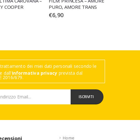
ULTIMA CAROVANA –
FILM: PRINCESA – AMORE
RY COOPER
PURO, AMORE TRANS
€
6,90
trattamento dei miei dati personali secondo le
 dall'
Informativa privacy
prevista dal
 2016/679.
ecensioni
Home