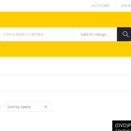
ACCOUNT
CHI 
tutte le categorie
: