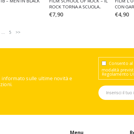
IIB – MEN IN BLACK
FILM: SCHOOL OF ROCK – IL
FILM: L’
ROCK TORNA A SCUOLA..
CON GA
€
7,90
€
4,90
…
5
>>
Consento al 
modalità previste
Regolamento UE
 informato sulle ultime novità e
ioni.
Menu
R