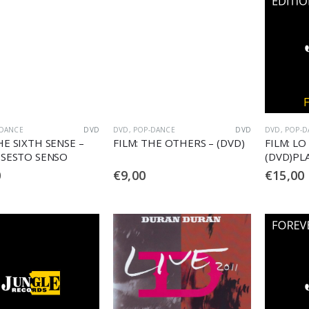
-DANCE
DVD
DVD
,
POP-DANCE
DVD
DVD
,
POP-D
HE SIXTH SENSE –
FILM: THE OTHERS – (DVD)
FILM: LO
L SESTO SENSO
(DVD)PL
0
€
9,00
€
15,00