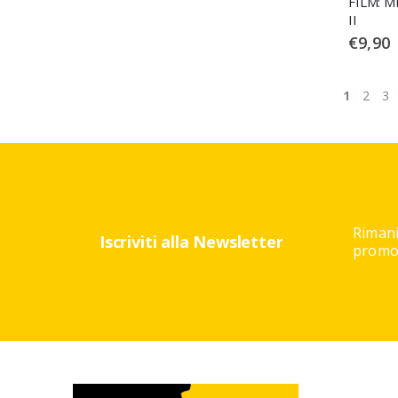
FILM: M
II
€
9,90
1
2
3
Rimani
Iscriviti alla Newsletter
promoz